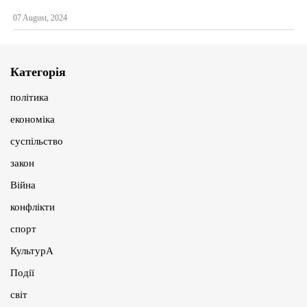
07 August, 2024
Категорія
політика
економіка
суспільство
закон
Війна
конфлікти
спорт
КультурА
Події
світ