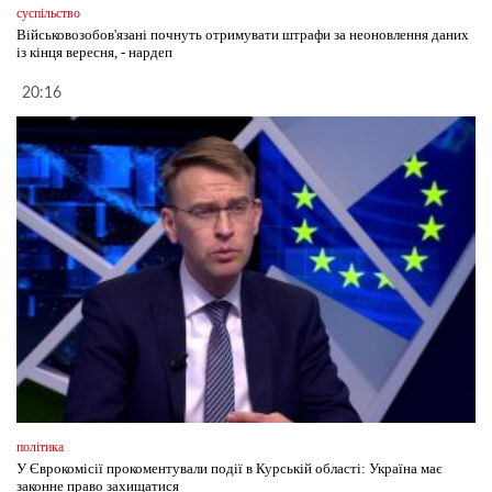
суспільство
Військовозобов'язані почнуть отримувати штрафи за неоновлення даних
із кінця вересня, - нардеп
20:16
політика
У Єврокомісії прокоментували події в Курській області: Україна має
законне право захищатися