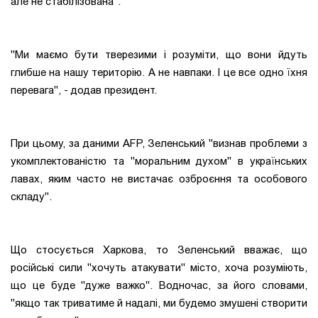
але не стабілізована".
"Ми маємо бути тверезими і розуміти, що вони йдуть
глибше на нашу територію. А не навпаки. І це все одно їхня
перевага", - додав президент.
При цьому, за даними AFP, Зеленський "визнав проблеми з
укомплектованістю та "моральним духом" в українських
лавах, яким часто не вистачає озброєння та особового
складу".
Що стосується Харкова, то Зеленський вважає, що
російські сили "хочуть атакувати" місто, хоча розуміють,
що це буде "дуже важко". Водночас, за його словами,
"якщо так триватиме й надалі, ми будемо змушені створити