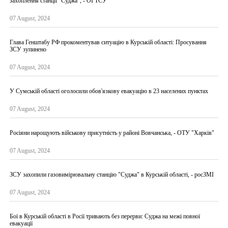
захоплення станції "Суджа", - ОГТСУ
07 August, 2024
Глава Генштабу РФ прокоментував ситуацію в Курській області: Просування
ЗСУ зупинено
07 August, 2024
У Сумській області оголосили обов'язкову евакуацію в 23 населених пунктах
07 August, 2024
Росіяни нарощують військову присутність у районі Вовчанська, - ОТУ "Харків"
07 August, 2024
ЗСУ захопили газовимірювальну станцію "Суджа" в Курській області, - росЗМІ
07 August, 2024
Бої в Курській області в Росії тривають без перерви: Суджа на межі повної
евакуації