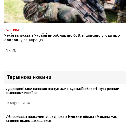
політика
Чехія запускає в Україні виробництво Colt: підписано угоди про
оборонну співпрацю
17:20
Термінові новини
У Держдепі США назвали наступ ЗСУ в Курській області "суверенним
рішенням" України
07 August, 2024
У Єврокомісії прокоментували події в Курській області: Україна має
законне право захищатися