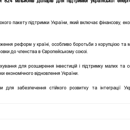
 824 мільйонів доларів для підтримки української енерг
кого пакету підтримки України, який включає фінансову, еко
ження реформ у країні, особливо боротьби з корупцією та 
товки до членства в Європейському союзі.
ахування для розширення інвестицій і підтримку малих та с
ки економічного відновлення України.
и для забезпечення стійкого розвитку та інтеграції Ук