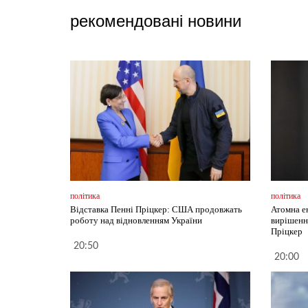
рекомендовані новини
політика
політика
Відставка Пенні Пріцкер: США продовжать
Атомна е
роботу над відновленням України
вирішенн
Пріцкер
20:50
20:00