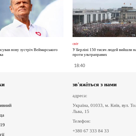
світ
нсував нову зустріч Веймарського
У Берліні 150 тисяч людей вийшли н
ка
проти ультраправих
18:40
ки
зв'яжіться з нами
адреса:
ивний
Україна, 01033, м. Київ, вул. Т
Льва, 15
іда
Телефон:
19
+380 67 333 84 33
гії