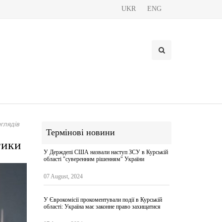
UKR
ENG
глядів
Термінові новини
тики
У Держдепі США назвали наступ ЗСУ в Курській
області "суверенним рішенням" України
07 August, 2024
У Єврокомісії прокоментували події в Курській
області: Україна має законне право захищатися