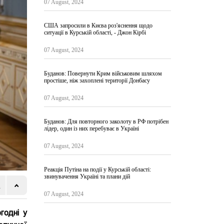
07 August, 2024
США запросили в Києва роз'яснення щодо
ситуації в Курській області, - Джон Кірбі
07 August, 2024
Буданов: Повернути Крим військовим шляхом
простіше, ніж захоплені території Донбасу
07 August, 2024
Буданов: Для повторного заколоту в РФ потрібен
лідер, один із них перебуває в Україні
07 August, 2024
Реакція Путіна на події у Курській області:
звинувачення Україні та плани дій
07 August, 2024
годні у