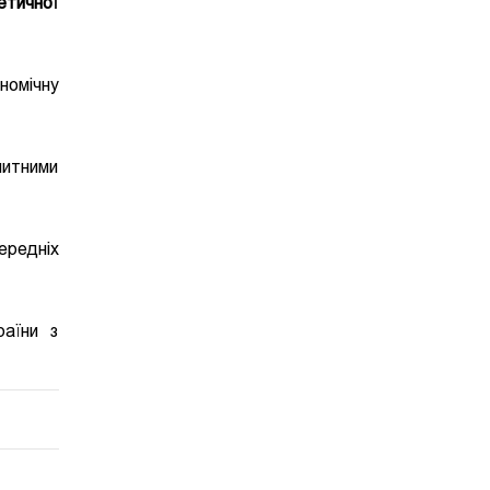
етичної
номічну
митними
ередніх
раїни з