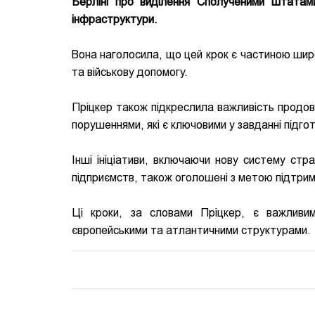
Берліні про виділення Сполученими Штатами
інфраструктури.
Вона наголосила, що цей крок є частиною широ
та військову допомогу.
Пріцкер також підкреслила важливість продов
порушеннями, які є ключовими у завданні підго
Інші ініціативи, включаючи нову систему стр
підприємств, також оголошені з метою підтрим
Ці кроки, за словами Пріцкер, є важливим
європейськими та атлантичними структурами.