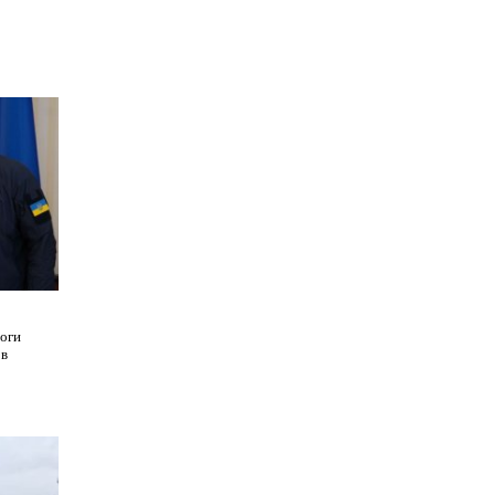
оги
 в