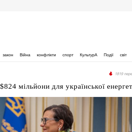
закон
Війна
конфлікти
спорт
КультурА
Події
світ
1819 пере
824 мільйони для української енерге