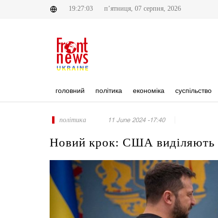
19:27:03
п’ятниця, 07 серпня, 2026
головний
політика
економіка
суспільство
політика
11 June 2024 -17:40
Новий крок: США виділяють $