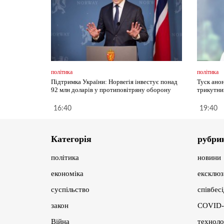
політика
політика
Підтримка України: Норвегія інвестує понад
Туск ано
92 млн доларів у протиповітряну оборону
трикутни
16:40
19:40
Категорія
рубри
політика
новини
економіка
ексклюз
суспільство
співбес
закон
COVID-
Війна
техноло