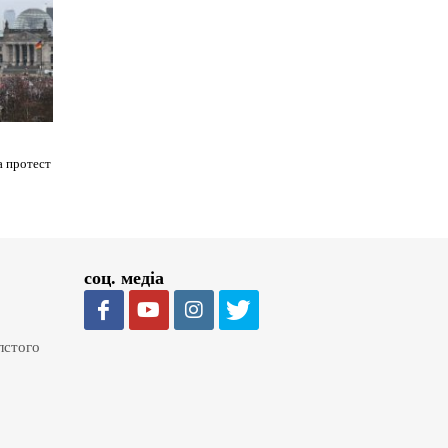
а протест
соц. медіа
олстого