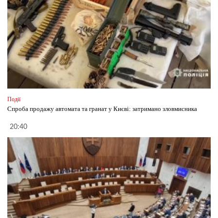
Події
Спроба продажу автомата та гранат у Києві: затримано зловмисника
20:40