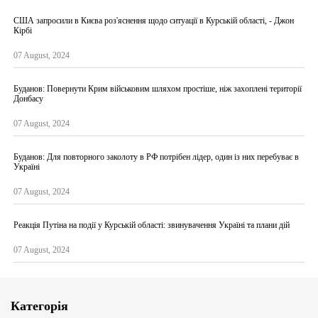
США запросили в Києва роз'яснення щодо ситуації в Курській області, - Джон
Кірбі
07 August, 2024
Буданов: Повернути Крим військовим шляхом простіше, ніж захоплені території
Донбасу
07 August, 2024
Буданов: Для повторного заколоту в РФ потрібен лідер, один із них перебуває в
Україні
07 August, 2024
Реакція Путіна на події у Курській області: звинувачення Україні та плани дій
07 August, 2024
Категорія