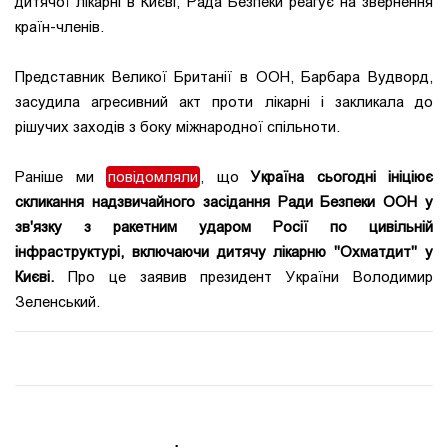
дитячої лікарні в Києві, Рада Безпеки реагує на звернення
країн-членів.
Представник Великої Британії в ООН, Барбара Вудворд,
засудила агресивний акт проти лікарні і закликала до
рішучих заходів з боку міжнародної спільноти.
Раніше ми
повідомляли
, що
Україна сьогодні ініціює
скликання надзвичайного засідання Ради Безпеки ООН у
зв'язку з ракетним ударом Росії по цивільній
інфраструктурі, включаючи дитячу лікарню "Охматдит" у
Києві.
Про це заявив президент України Володимир
Зеленський.