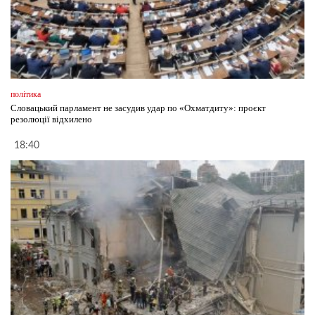
політика
Словацький парламент не засудив удар по «Охматдиту»: проєкт
резолюції відхилено
18:40