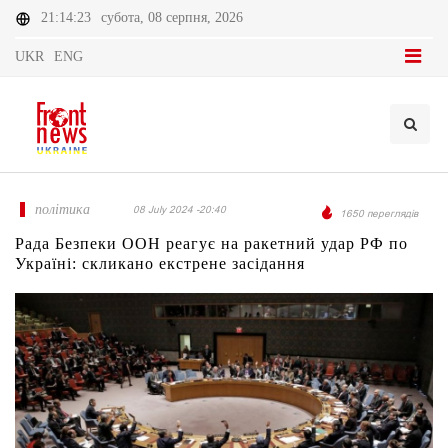
21:14:23
субота, 08 серпня, 2026
UKR
ENG
політика
08 July 2024 -20:40
1650 переглядів
Рада Безпеки ООН реагує на ракетний удар РФ по
Україні: скликано екстрене засідання