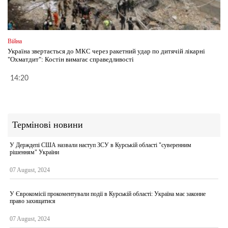
Війна
Україна звертається до МКС через ракетний удар по дитячій лікарні
"Охматдит": Костін вимагає справедливості
14:20
Термінові новини
У Держдепі США назвали наступ ЗСУ в Курській області "суверенним
рішенням" України
07 August, 2024
У Єврокомісії прокоментували події в Курській області: Україна має законне
право захищатися
07 August, 2024