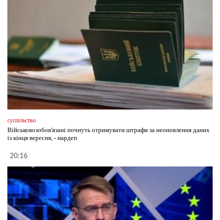
суспільство
Військовозобов'язані почнуть отримувати штрафи за неоновлення даних
із кінця вересня, - нардеп
20:16