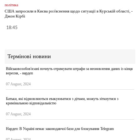
політика
США запросили в Києва роз'яснення щодо ситуації в Курській області, -
Джон Кірбі
18:45
Термінові новини
Військовозобов'язані почнуть отримувати штрафи за неоновлення даних із кінця
вересня, - нардеп
07 August, 2024
Батьки, які відмовляються евакуюватися з дітьми, можуть зіткнутися з
кримінальною відповідальністю
07 August, 2024
Нардеп: В Україні немає законодавчої бази для блокування Telegram
07 August, 2024