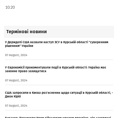
10:20
Термінові новини
У Держдепі США назвали наступ ЗСУ в Курській області "суверенним
рішенням" України
07 August, 2024
У Єврокомісії прокоментували події в Курській області: Україна має
законне право захищатися
07 August, 2024
США запросили в Києва роз'яснення щодо ситуації в Курській області, -
Джон Кірбі
07 August, 2024
Буданов: Повернути Крим військовим шляхом простіше, ніж захоплені