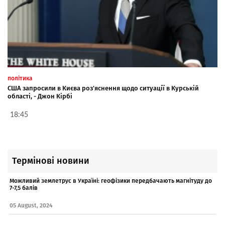
політика
США запросили в Києва роз'яснення щодо ситуації в Курській
області, - Джон Кірбі
18:45
Термінові новини
Можливий землетрус в Україні: геофізики передбачають магнітуду до
7-7,5 балів
05 August, 2024