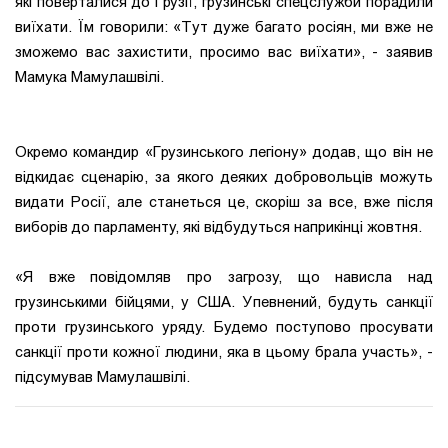
які поверталися до Грузії, грузинські спецслужби порадили
виїхати. Їм говорили: «Тут дуже багато росіян, ми вже не
зможемо вас захистити, просимо вас виїхати», - заявив
Мамука Мамулашвілі.
Окремо командир «Грузинського легіону» додав, що він не
відкидає сценарію, за якого деяких добровольців можуть
видати Росії, але станеться це, скоріш за все, вже після
виборів до парламенту, які відбудуться наприкінці жовтня.
«Я вже повідомляв про загрозу, що нависла над
грузинськими бійцями, у США. Упевнений, будуть санкції
проти грузинського уряду. Будемо поступово просувати
санкції проти кожної людини, яка в цьому брала участь», -
підсумував Мамулашвілі.