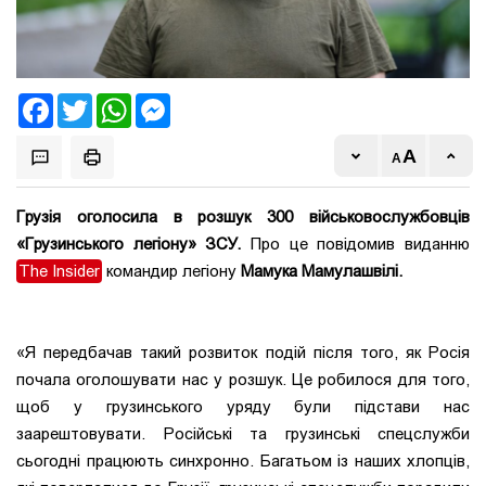
Facebook
Twitter
WhatsApp
Messenger
Грузія оголосила в розшук 300 військовослужбовців
«Грузинського легіону» ЗСУ.
Про це повідомив виданню
The Insider
командир легіону
Мамука Мамулашвілі.
«Я передбачав такий розвиток подій після того, як Росія
почала оголошувати нас у розшук. Це робилося для того,
щоб у грузинського уряду були підстави нас
заарештовувати. Російські та грузинські спецслужби
сьогодні працюють синхронно. Багатьом із наших хлопців,