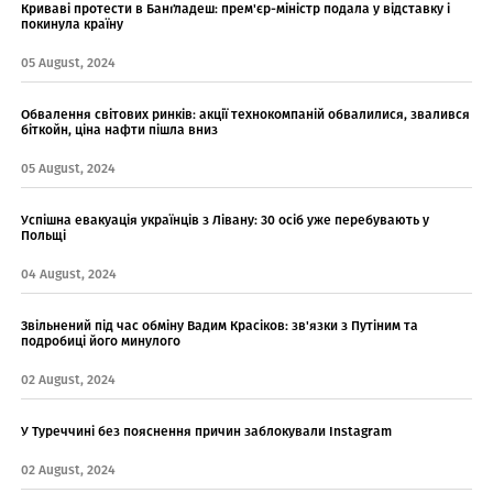
Криваві протести в Банґладеш: прем'єр-міністр подала у відставку і
покинула країну
05 August, 2024
Обвалення світових ринків: акції технокомпаній обвалилися, звалився
біткойн, ціна нафти пішла вниз
05 August, 2024
Успішна евакуація українців з Лівану: 30 осіб уже перебувають у
Польщі
04 August, 2024
Звільнений під час обміну Вадим Красіков: зв'язки з Путіним та
подробиці його минулого
02 August, 2024
У Туреччині без пояснення причин заблокували Instagram
02 August, 2024