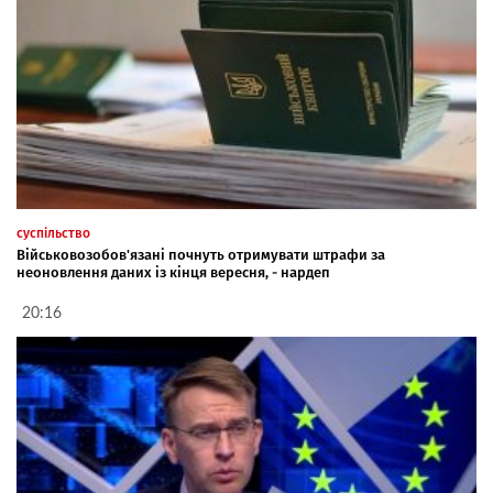
суспільство
Військовозобов'язані почнуть отримувати штрафи за
неоновлення даних із кінця вересня, - нардеп
20:16