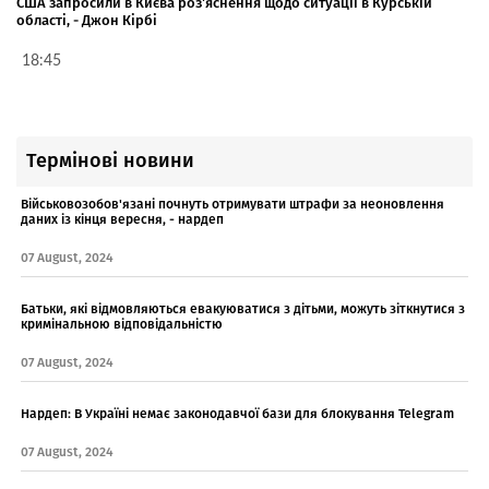
США запросили в Києва роз'яснення щодо ситуації в Курській
області, - Джон Кірбі
18:45
Термінові новини
Військовозобов'язані почнуть отримувати штрафи за неоновлення
даних із кінця вересня, - нардеп
07 August, 2024
Батьки, які відмовляються евакуюватися з дітьми, можуть зіткнутися з
кримінальною відповідальністю
07 August, 2024
Нардеп: В Україні немає законодавчої бази для блокування Telegram
07 August, 2024