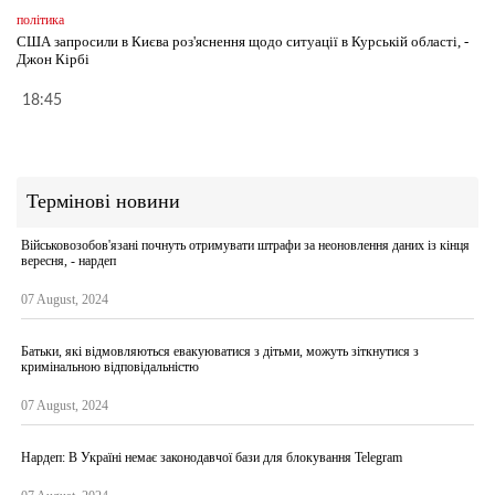
політика
США запросили в Києва роз'яснення щодо ситуації в Курській області, -
Джон Кірбі
18:45
Термінові новини
Військовозобов'язані почнуть отримувати штрафи за неоновлення даних із кінця
вересня, - нардеп
07 August, 2024
Батьки, які відмовляються евакуюватися з дітьми, можуть зіткнутися з
кримінальною відповідальністю
07 August, 2024
Нардеп: В Україні немає законодавчої бази для блокування Telegram