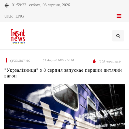
01:59:22
субота, 08 серпня, 2026
UKR
ENG
суспільство
02 August 2024 -14:20
1005 переглядів
"Укрзалізниця" з 8 серпня запускає перший дитячий
вагон