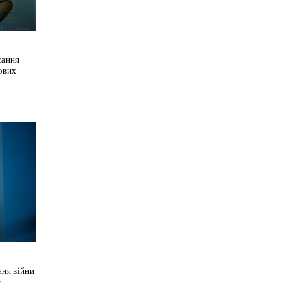
сання
нових
ння війни
у