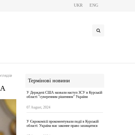
UKR
ENG
глядів
Термінові новини
ША
У Держдепі США назвали наступ ЗСУ в Курській
області "суверенним рішенням" України
07 August, 2024
У Єврокомісії прокоментували події в Курській
області: Україна має законне право захищатися