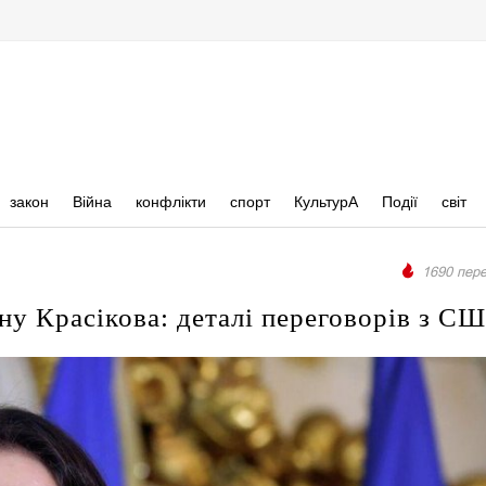
закон
Війна
конфлікти
спорт
КультурА
Події
світ
1690 пере
ну Красікова: деталі переговорів з С