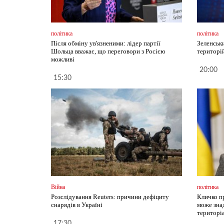
політика
політика
Після обміну ув'язненими: лідер партії
Зеленськ
Шольца вважає, що переговори з Росією
територі
можливі
20:00
15:30
Війна
політика
Розслідування Reuters: причини дефіциту
Кличко п
снарядів в Україні
може зна
територі
17:30