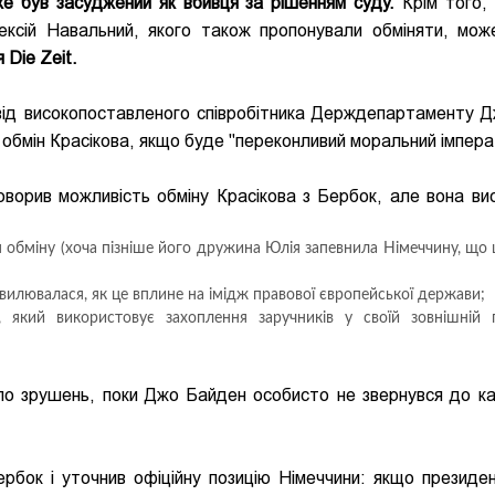
вже був засуджений як вбивця за рішенням суду.
Крім того,
ексій Навальний, якого також пропонували обміняти, мож
 Die Zeit.
від високопоставленого співробітника Держдепартаменту 
 обмін Красікова, якщо буде "переконливий моральний імпера
говорив можливість обміну Красікова з Бербок, але вона ви
я обміну (хоча пізніше його дружина Юлія запевнила Німеччину, що 
хвилювалася, як це вплине на імідж правової європейської держави;
який використовує захоплення заручників у своїй зовнішній п
було зрушень, поки Джо Байден особисто не звернувся до к
рбок і уточнив офіційну позицію Німеччини: якщо презид