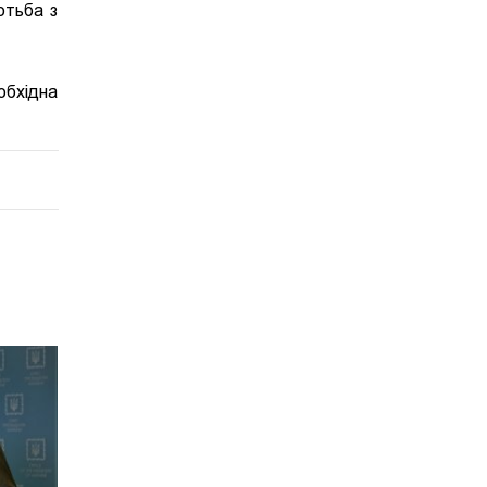
отьба з
обхідна