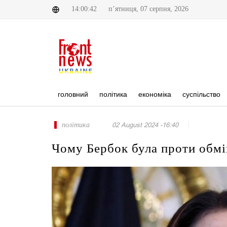
14:00:42
п’ятниця, 07 серпня, 2026
головний
політика
економіка
суспільство
політика
02 August 2024 -16:40
Чому Бербок була проти обмі