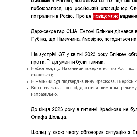
в'язнями з Росією, зважаючи на те, що він 
побоювалася, що російський опозиціонер Ол
потрапити в Росію. Про це
повідомляє
видання
Держсекретар США Ентоні Блінкен дізнався 
Рубіна, що Німеччина, ймовірно, погодиться на
На зустрічі G7 у квітні 2023 року Блінкен об
проти. Її аргументи були такими:
Небезпека, що Навальний повернеться до Росії післ
станеться);
Німецький суд підтвердив вину Красікова, і Бербок 
Вона вважала, що піддаватися вимогам режиму, 
неправильно.
До кінця 2023 року в питанні Красікова не 
Олафа Шольца.
Шольц у свою чергу обговорив ситуацію з Бе