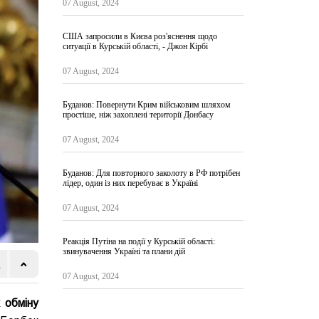
07 August, 2024
США запросили в Києва роз'яснення щодо
ситуації в Курській області, - Джон Кірбі
07 August, 2024
Буданов: Повернути Крим військовим шляхом
простіше, ніж захоплені території Донбасу
07 August, 2024
Буданов: Для повторного заколоту в РФ потрібен
лідер, один із них перебуває в Україні
07 August, 2024
Реакція Путіна на події у Курській області:
звинувачення Україні та плани дій
07 August, 2024
 обміну