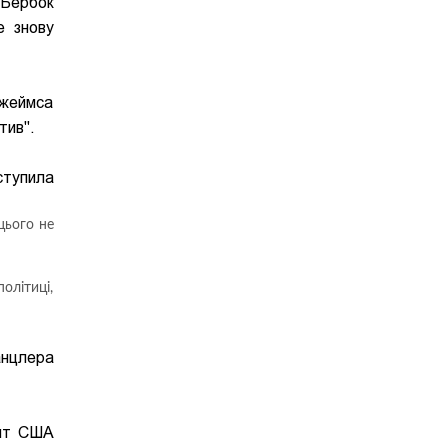
 Бербок
е знову
Джеймса
тив".
ступила
цього не
олітиці,
анцлера
ент США