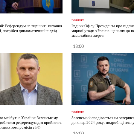
політика
ий: Референдум не вирішить питання
Радник Офісу Президента про підпи
й, потрібен дипломатичний підхід
мирної угоди з Росією: це шлях до 
масштабних жертв
18:00
політика
ро майбутнє України: Зеленському
Зеленський сподівається на заверше
добитися референдум для прийняття
до кінця 2024 року: подробиці план
альних компромісів з РФ
16:00