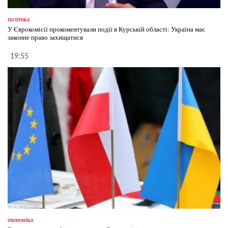
політика
У Єврокомісії прокоментували події в Курській області: Україна має
законне право захищатися
19:55
економіка