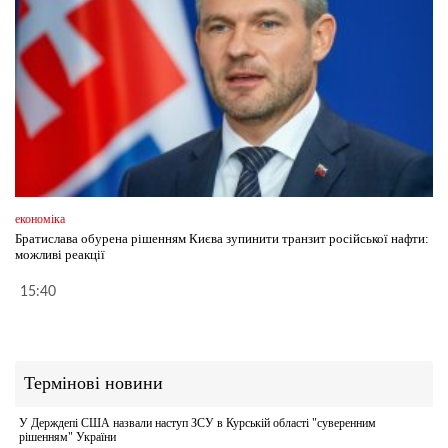
економіка
Братислава обурена рішенням Києва зупинити транзит російської нафти:
можливі реакції
15:40
Термінові новини
У Держдепі США назвали наступ ЗСУ в Курській області "суверенним
рішенням" України