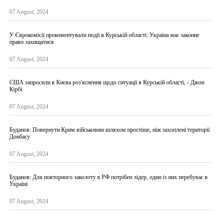
07 August, 2024
У Єврокомісії прокоментували події в Курській області: Україна має законне
право захищатися
07 August, 2024
США запросили в Києва роз'яснення щодо ситуації в Курській області, - Джон
Кірбі
07 August, 2024
Буданов: Повернути Крим військовим шляхом простіше, ніж захоплені території
Донбасу
07 August, 2024
Буданов: Для повторного заколоту в РФ потрібен лідер, один із них перебуває в
Україні
07 August, 2024