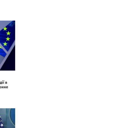
ії в
конне