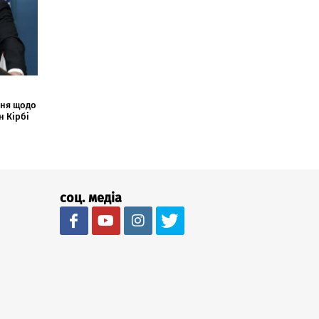
ння щодо
н Кірбі
соц. медіа