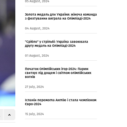
05 August, 2024
Золота медаль для України: жіноча команда
з фехтування виграла на Олімпіаді-2024
04 August, 2024
"Срібло" у стрільбі: Україна завоювала
другу медаль на Олімпіаді-2024
01 August, 2024
Початок Олімпійських ігор-2024: Париж
святкує під дощем і світлом олімпійських
вогнів
27 July, 2024
Іспанія перемогла Англію і стала чемпіоном
Євро-2024
15 July, 2024