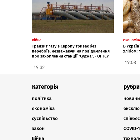
Війна
економік
Транзит газу в Європу триває без
В Україн
перебоїв, незважаючи на повідомлення
хлібом:
про захоплення станції "Суджа", - ОГТСУ
19:08
19:32
Категорія
рубри
політика
новини
економіка
ексклю
суспільство
співбес
закон
COVID-1
Війна
техноло