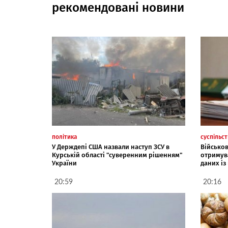
рекомендовані новини
політика
суспільс
У Держдепі США назвали наступ ЗСУ в
Військо
Курській області "суверенним рішенням"
отримув
України
даних із
20:59
20:16