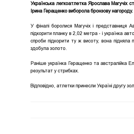
Українська легкоатлетка Ярослава Магучіх ста
Ірина Геращенко виборола бронзову нагороду.
У фіналі боролися Магучіх і представниця А
підкорити планку в 2,02 метра - і українка авт
спроби підкорити ту ж висоту, вона підняла 
здобула золото.
Раніше українка Геращенко та австралійка Ел
результат у стрибках.
Відповідно, атлетки принесли Україні другу зол