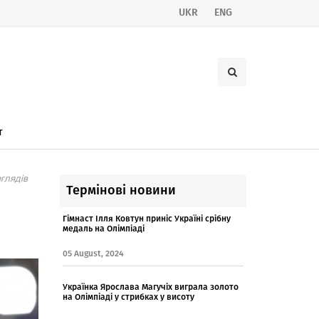
UKR
ENG
т
глядів
Термінові новини
Гімнаст Ілля Ковтун приніс Україні срібну
медаль на Олімпіаді
05 August, 2024
Українка Ярослава Магучіх виграла золото
на Олімпіаді у стрибках у висоту