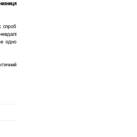
чизниця
х спроб
 невдалі
се одно
нтичний
.