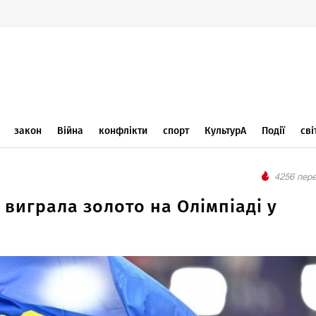
закон
Війна
конфлікти
спорт
КультурА
Події
сві
4256 пере
 виграла золото на Олімпіаді у