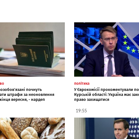
тво
політика
возобов'язані почнуть
У Єврокомісії прокоментували под
ати штрафи за неоновлення
Курській області: Україна має за
 кінця вересня, - нардеп
право захищатися
19:55