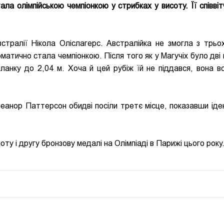
ла олімпійською чемпіонкою у стрибках у висоту. Її співвіт
встралії Нікола Оліслагерс. Австралійка не змогла з трьо
оматично стала чемпіонкою. Після того як у Магучіх було дві
планку до 2,04 м. Хоча й цей рубіж їй не піддався, вона в
еанор Паттерсон обидві посіли третє місце, показавши іде
оту і другу бронзову медалі на Олімпіаді в Парижі цього року