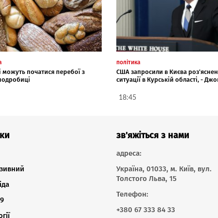
а
політика
і можуть початися перебої з
США запросили в Києва роз'ясне
 подробиці
ситуації в Курській області, - Джо
18:45
ки
зв'яжіться з нами
адреса:
зивний
Україна, 01033, м. Київ, вул.
Толстого Льва, 15
іда
Телефон:
9
+380 67 333 84 33
гії