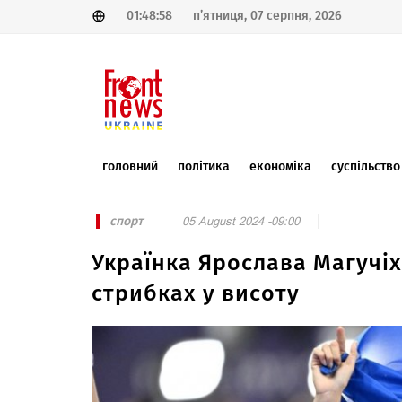
01:48:58
п’ятниця, 07 серпня, 2026
головний
політика
економіка
суспільство
спорт
05 August 2024 -09:00
Українка Ярослава Магучіх
стрибках у висоту