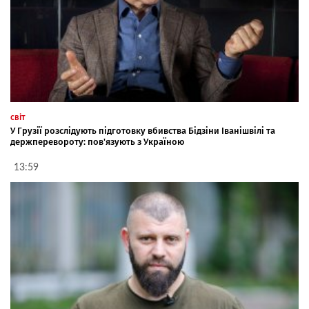
світ
У Грузії розслідують підготовку вбивства Бідзіни Іванішвілі та
держперевороту: пов'язують з Україною
13:59