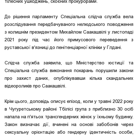
тілесних ушкоджень, скоєних прокурорами.
До рішення парламенту Спеціальна слідча служба вела
розслідування передбачуваного нелюдського поводження
з колишнім президентом Михайлом Саакашвілі у листопаді
2021 року під час його примусового переведення з
руставської в'язниці до пенітенціарної клініки у Глдані.
Слідча служба заявила, що Міністерство юстиції та
Спеціальна служба виконання покарань порушили закони
про захист даних, опублікувавши кілька скандальних
відеороликів про Саакашвілі.
Крім цього, доповідь описує епізод, коли у травні 2022 року
в Чугуретському районі Тбілісі група з приблизно 30 осіб
напала на п'ятьох трансгендерних жінок у їхньому будинку.
Закон визначає дії, вчинені на основі забобонів через
сексуальну орієнтацію або гендерну ідентичність особи,