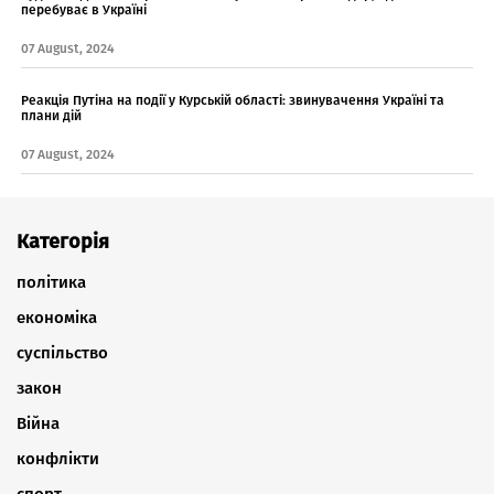
перебуває в Україні
07 August, 2024
Реакція Путіна на події у Курській області: звинувачення Україні та
плани дій
07 August, 2024
Категорія
політика
економіка
суспільство
закон
Війна
конфлікти
спорт