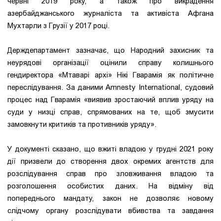
червні 2019 року, а також про викрадення
азербайджанського журналіста та активіста Афгана
Мухтарли з Грузії у 2017 році.
Держдепартамент зазначає, що Народний захисник та
неурядові організації оцінили справу колишнього
гендиректора «Мтаварі архі» Нікі Гварамія як політичне
переслідування. За даними Amnesty International, судовий
процес над Гварамія «виявив зростаючий вплив уряду на
суди у низці справ, спрямованих на те, щоб змусити
замовкнути критиків та противників уряду».
У документі сказано, що вжиті владою у грудні 2021 року
дії призвели до створення двох окремих агентств для
розслідування справ про зловживання владою та
розголошення особистих даних. На відміну від
попереднього мандату, закон не дозволяє новому
слідчому органу розслідувати вбивства та завдання