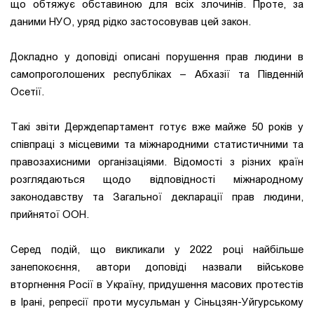
що обтяжує обставиною для всіх злочинів. Проте, за
даними НУО, уряд рідко застосовував цей закон.
Докладно у доповіді описані порушення прав людини в
самопроголошених республіках – Абхазії та Південній
Осетії.
Такі звіти Держдепартамент готує вже майже 50 років у
співпраці з місцевими та міжнародними статистичними та
правозахисними організаціями. Відомості з різних країн
розглядаються щодо відповідності міжнародному
законодавству та Загальної декларації прав людини,
прийнятої ООН.
Серед подій, що викликали у 2022 році найбільше
занепокоєння, автори доповіді назвали військове
вторгнення Росії в Україну, придушення масових протестів
в Ірані, репресії проти мусульман у Сіньцзян-Уйгурському