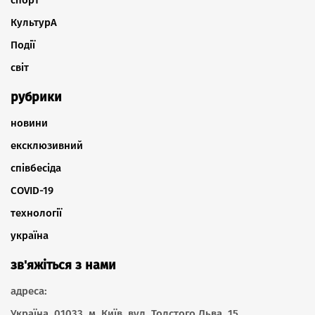
КультурА
Події
світ
рубрики
новини
ексклюзивний
співбесіда
COVID-19
технології
україна
зв'яжіться з нами
адреса:
Україна, 01033, м. Київ, вул. Толстого Льва, 15