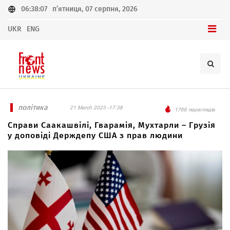
06:38:07
п’ятниця, 07 серпня, 2026
UKR
ENG
політика
21 March 2023 -17:38
1766 переглядів
Справи Саакашвілі, Гварамія, Мухтарли – Грузія
у доповіді Держдепу США з прав людини