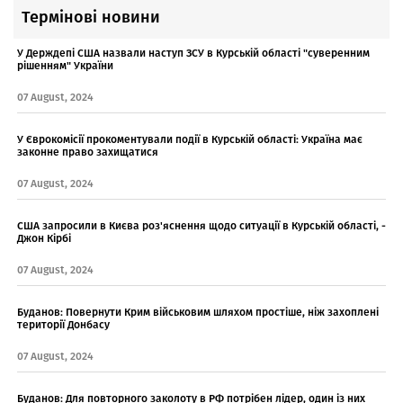
Термінові новини
У Держдепі США назвали наступ ЗСУ в Курській області "суверенним
рішенням" України
07 August, 2024
У Єврокомісії прокоментували події в Курській області: Україна має
законне право захищатися
07 August, 2024
США запросили в Києва роз'яснення щодо ситуації в Курській області, -
Джон Кірбі
07 August, 2024
Буданов: Повернути Крим військовим шляхом простіше, ніж захоплені
території Донбасу
07 August, 2024
Буданов: Для повторного заколоту в РФ потрібен лідер, один із них