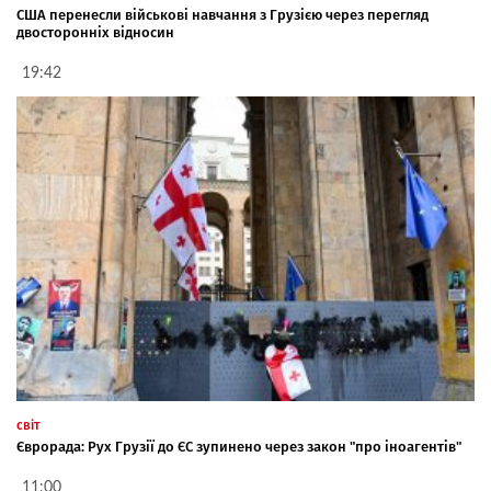
США перенесли військові навчання з Грузією через перегляд
двосторонніх відносин
19:42
світ
Єврорада: Рух Грузії до ЄС зупинено через закон "про іноагентів"
11:00